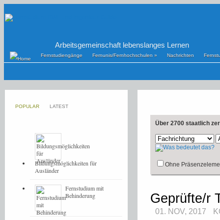
Arbeitsgemeinschaft lebenslanges Lernen
Fernstudiengänge
Fernunis/Fernhochschulen
»
Nachrichten
Fernst
POPULAR
LATEST
Über 2700 staatlich ze
Bildungsmöglichkeiten für
Ohne Präsenzeleme
Ausländer
Fernstudium mit
Geprüfte/r 
Behinderung
01. NOV, 2017
K