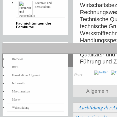
Elternzeit und
Wirtschaftsbe
Fernstudium
Rechnungswes
Technische Qua
Fachrichtungen der
technische Gr
Fernkurse
Werkstofftechn
Handlungsspezi
und Logistik –
Fernstudium-News
Qualitäts- un
Bachelor
Führung und 
BWL
Share
Fernstudium Allgemein
Informatik
Allgemein
Maschinenbau
Master
Ausbildung der A
Weiterbildung