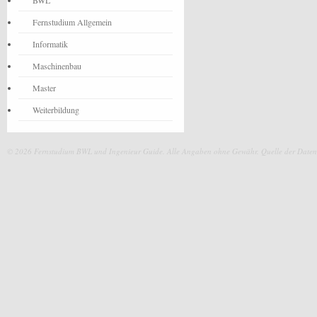
BWL
Fernstudium Allgemein
Informatik
Maschinenbau
Master
Weiterbildung
© 2026 Fernstudium BWL und Ingenieur Guide.
Alle Angaben ohne Gewähr. Quelle der Daten: