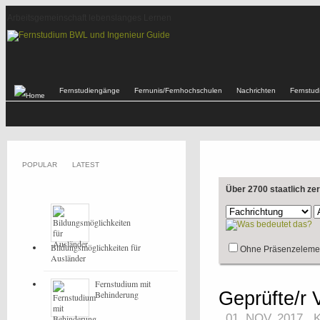
Arbeitsgemeinschaft lebenslanges Lernen
Fernstudiengänge
Fernunis/Fernhochschulen
Nachrichten
Fernstu
POPULAR
LATEST
Über 2700 staatlich ze
Bildungsmöglichkeiten für
Ohne Präsenzeleme
Ausländer
Fernstudium mit
Geprüfte/r 
Behinderung
01. NOV, 2017