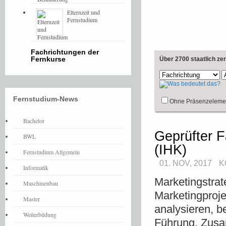
Elternzeit und
Fernstudium
Fachrichtungen der
Fernkurse
Über 2700 staatlich ze
Fernstudium-News
Ohne Präsenzeleme
Bachelor
Geprüfter F
BWL
(IHK)
Fernstudium Allgemein
01. NOV, 2017
K
Informatik
Marketingstrat
Maschinenbau
Marketingproj
Master
analysieren, 
Weiterbildung
Führung, Zusa