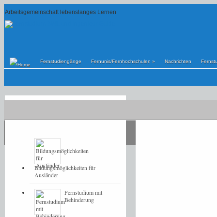
Arbeitsgemeinschaft lebenslanges Lernen
Fernstudiengänge
Fernunis/Fernhochschulen
»
Nachrichten
Fernst
POPULAR
LATEST
Bildungsmöglichkeiten für
Ausländer
Fernstudium mit
Behinderung