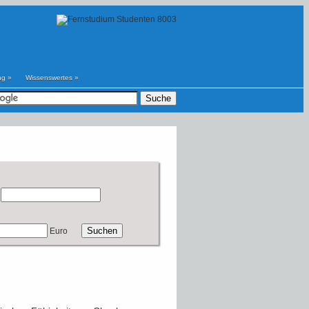
ng
»
Wissenswertes
»
Euro