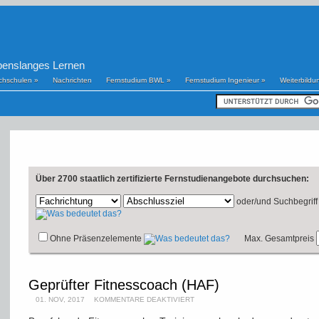
benslanges Lernen
chschulen
»
Nachrichten
Fernstudium BWL
»
Fernstudium Ingenieur
»
Weiterbildu
Über 2700 staatlich zertifizierte Fernstudienangebote durchsuchen:
oder/und
Suchbegriff
Ohne Präsenzelemente
Max. Gesamtpreis
Geprüfter Fitnesscoach (HAF)
01. NOV, 2017
KOMMENTARE DEAKTIVIERT