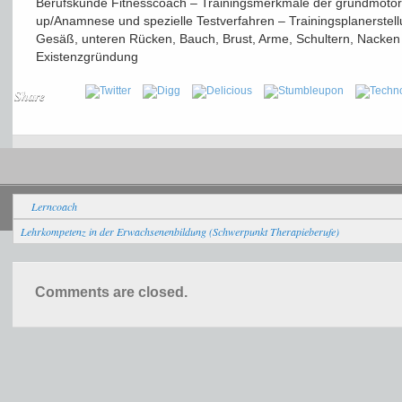
Berufskunde Fitnesscoach – Trainingsmerkmale der grundmotor
up/Anamnese und spezielle Testverfahren – Trainingsplanerstell
Gesäß, unteren Rücken, Bauch, Brust, Arme, Schultern, Nack
Existenzgründung
Share
Allgemein
Lerncoach
Lehrkompetenz in der Erwachsenenbildung (Schwerpunkt Therapieberufe)
Comments are closed.