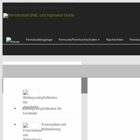
Arbeitsgemeinschaft lebenslanges Lernen
Fernstudiengänge
Fernunis/Fernhochschulen
»
Nachrichten
Fernst
POPULAR
LATEST
Bildungsmöglichkeiten für
Ausländer
Fernstudium mit
Behinderung