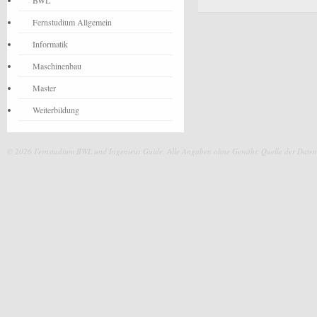
BWL
Fernstudium Allgemein
Informatik
Maschinenbau
Master
Weiterbildung
© 2026 Fernstudium BWL und Ingenieur Guide.
Alle Angaben ohne Gewähr. Quelle der Daten: