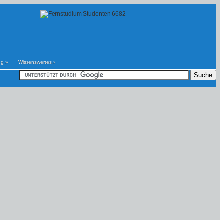
ng
»
Wissenswertes
»