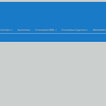
chschulen
»
Nachrichten
Fernstudium BWL
»
Fernstudium Ingenieur
»
Weiterbildu