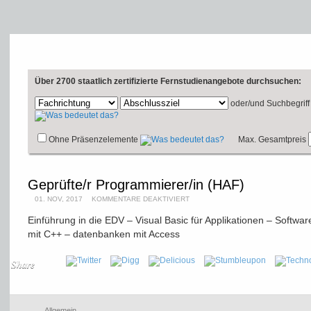
Über 2700 staatlich zertifizierte Fernstudienangebote durchsuchen:
oder/und
Suchbegriff
Ohne Präsenzelemente
Max. Gesamtpreis
Geprüfte/r Programmierer/in (HAF)
01. NOV, 2017
KOMMENTARE DEAKTIVIERT
Einführung in die EDV – Visual Basic für Applikationen – Softw
mit C++ – datenbanken mit Access
Share
Allgemein