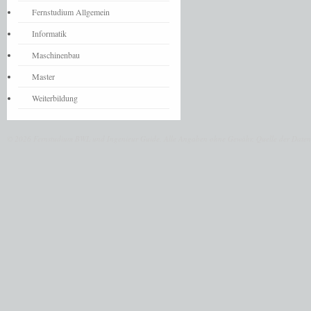
Fernstudium Allgemein
Informatik
Maschinenbau
Master
Weiterbildung
© 2026 Fernstudium BWL und Ingenieur Guide.
Alle Angaben ohne Gewähr. Quelle der Daten: