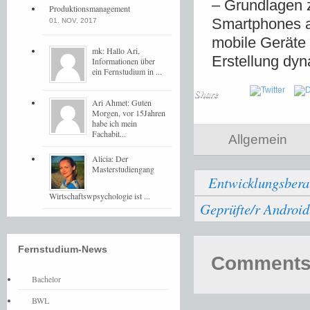
– Grundlagen 
Produktionsmanagement
Smartphones a
01. NOV, 2017
mobile Geräte 
mk: Hallo Ari,
Erstellung dy
Informationen über
ein Fernstudium in ...
Share
Ari Ahmet: Guten
Morgen, vor 15Jahren
habe ich mein
Fachabit...
Allgemein
Alicia: Der
Masterstudiengang
Entwicklungsbera
Wirtschaftswpsychologie ist ...
Geprüfte/r Androi
Fernstudium-News
Comments 
Bachelor
BWL