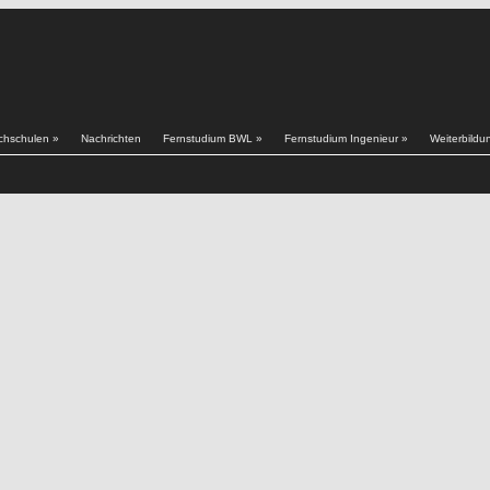
chschulen
»
Nachrichten
Fernstudium BWL
»
Fernstudium Ingenieur
»
Weiterbildu