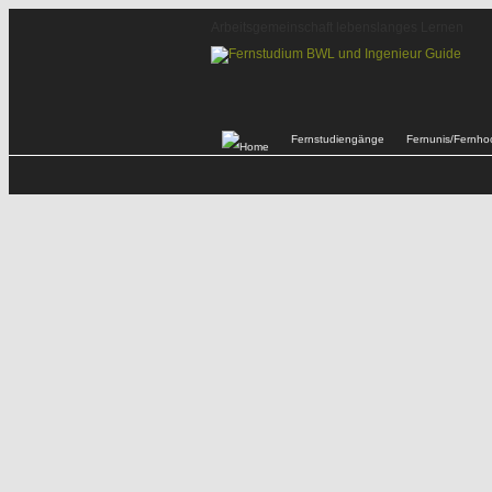
Arbeitsgemeinschaft lebenslanges Lernen
Fernstudiengänge
Fernunis/Fernho