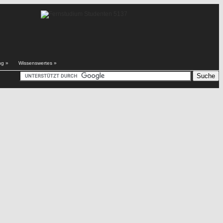
ng
»
Wissenswertes
»