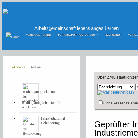
Arbeitsgemeinschaft lebenslanges Lernen
Fernstudiengänge
Fernunis/Fernhochschulen
»
Nachrichten
Fernst
POPULAR
LATEST
Über 2700 staatlich ze
Bildungsmöglichkeiten für
Ohne Präsenzeleme
Ausländer
Fernstudium mit
Geprüfter I
Behinderung
Industrieme