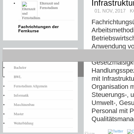
Infrastrukt
Elternzeit und
Fernstudium
01. NOV, 2017
K
Fachrichtungsü
Fachrichtungen der
Arbeitsmethod
Fernkurse
Betriebswirtsc
Anwendung von
Planung; Berüc
Fernstudium-News
Gesetzmäßigk
Bachelor
Handlungsspez
BWL
mit Infrastruk
Organisation 
Fernstudium Allgemein
Steuerungs-, 
Informatik
Umwelt-, Gesu
Maschinenbau
Personal mit 
Master
Qualitätsmana
Weiterbildung
Share