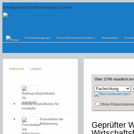
Arbeitsgemeinschaft lebenslanges Lernen
Fernstudiengänge
Fernunis/Fernhochschulen
»
Nachrichten
Fernst
POPULAR
LATEST
Über 2700 staatlich ze
Bildungsmöglichkeiten für
Ohne Präsenzeleme
Ausländer
Fernstudium mit
Geprüfter W
Behinderung
Wirtschafts