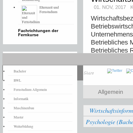
01. NOV, 2017
Elternzeit und
Fernstudium
Wirtschaftsbez
Betriebswirts
Fachrichtungen der
Unternehmensf
Fernkurse
Betriebliches 
Betriebliches 
Marketing und
Fernstudium-News
Bachelor
Share
BWL
Fernstudium Allgemein
Allgemein
Informatik
Maschinenbau
Wirtschaftsinform
Master
Psychologie (Bachel
Weiterbildung