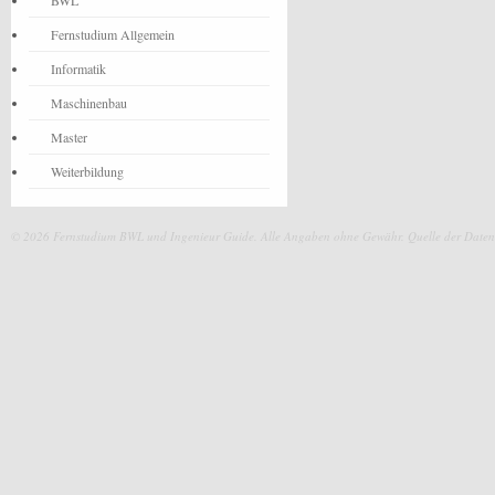
BWL
Fernstudium Allgemein
Informatik
Maschinenbau
Master
Weiterbildung
© 2026 Fernstudium BWL und Ingenieur Guide.
Alle Angaben ohne Gewähr. Quelle der Daten: