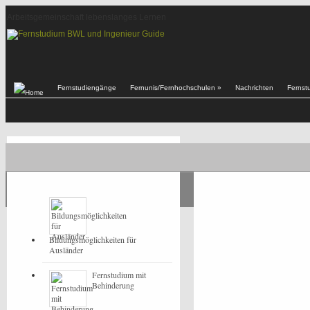
Arbeitsgemeinschaft lebenslanges Lernen
Fernstudiengänge
Fernunis/Fernhochschulen
»
Nachrichten
Fernst
POPULAR
LATEST
Bildungsmöglichkeiten für
Ausländer
Fernstudium mit
Behinderung