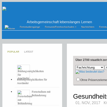
Arbeitsgemeinschaft lebenslanges Lernen
Fernstudiengänge
Fernunis/Fernhochschulen
»
Nachrichten
Fernst
POPULAR
LATEST
Über 2700 staatlich ze
Bildungsmöglichkeiten für
Ohne Präsenzeleme
Ausländer
Fernstudium mit
Gesundheit
Behinderung
01. NOV, 2017
K