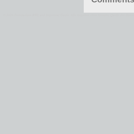
© 2026 Fernstudium BWL und Ingenieur Guide.
Alle Angaben ohne Gewähr. Quelle der Daten: