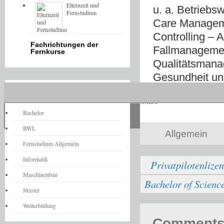
Elternzeit und
u. a. Betriebs
Fernstudium
Care Manageme
Controlling – 
Fachrichtungen der
Fallmanagemen
Fernkurse
Qualitätsmana
Gesundheit un
Fernstudium-News
Share
Bachelor
BWL
Allgemein
Fernstudium Allgemein
Informatik
Privatpilotenliz
Maschinenbau
Bachelor of Scienc
Master
Weiterbildung
Comments 