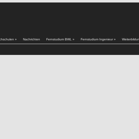
chschulen
»
Nachrichten
Fernstudium BWL
»
Fernstudium Ingenieur
»
Weiterbildu