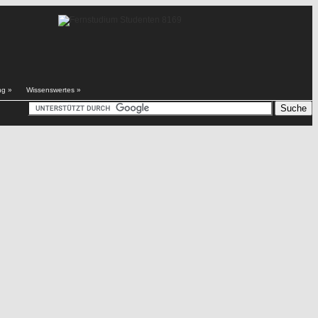
ng
»
Wissenswertes
»