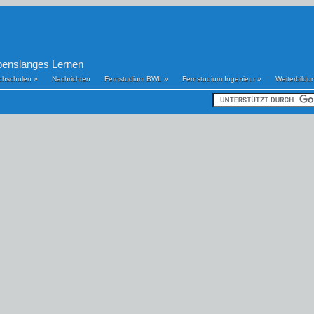
benslanges Lernen
chschulen
»
Nachrichten
Fernstudium BWL
»
Fernstudium Ingenieur
»
Weiterbildu