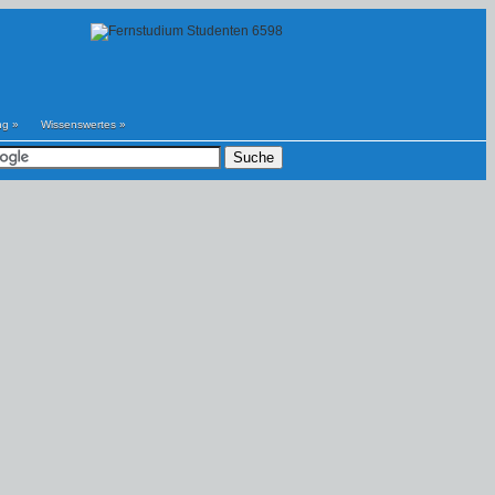
ng
»
Wissenswertes
»