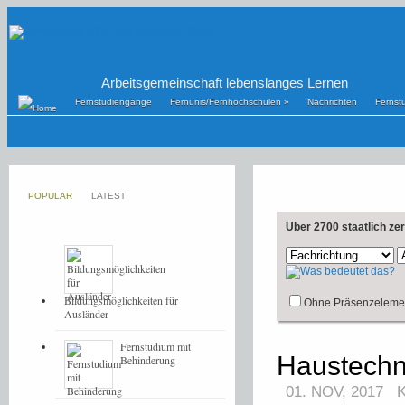
Arbeitsgemeinschaft lebenslanges Lernen
Fernstudiengänge
Fernunis/Fernhochschulen
»
Nachrichten
Fernst
POPULAR
LATEST
Über 2700 staatlich ze
Bildungsmöglichkeiten für
Ohne Präsenzeleme
Ausländer
Fernstudium mit
Haustechn
Behinderung
01. NOV, 2017