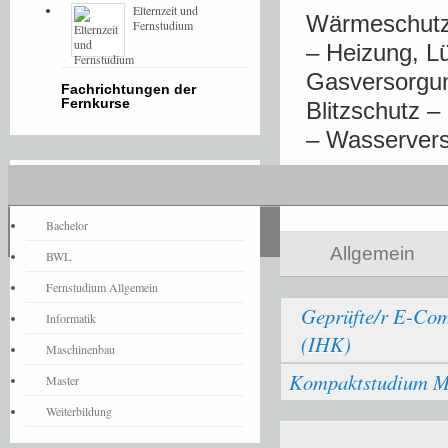
Elternzeit und
Wärmeschutz
Fernstudium
– Heizung, Lü
Gasversorgun
Fachrichtungen der
Fernkurse
Blitzschutz 
– Wasserver
Fernstudium-News
Share
Bachelor
Allgemein
BWL
Fernstudium Allgemein
Geprüfte/r E-Co
Informatik
(IHK)
Maschinenbau
Kompaktstudium 
Master
Weiterbildung