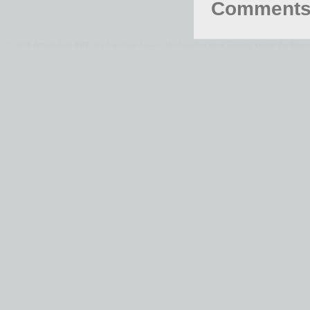
Comments 
© 2026 Fernstudium BWL und Ingenieur Guide.
Alle Angaben ohne Gewähr. Quelle der Daten: