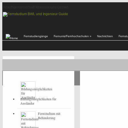
Arbeitsgemeinschaft lebenslanges Lernen
Fernstudiengänge
Fernunis/Fernhochschulen
»
Nachrichten
Fernst
POPULAR
LATEST
Bildungsmöglichkeiten für
Ausländer
Fernstudium mit
Behinderung