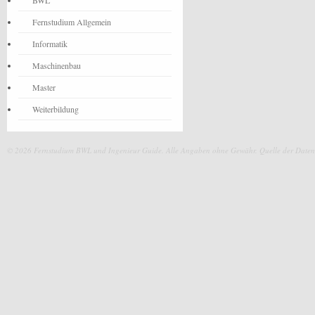
BWL
Fernstudium Allgemein
Informatik
Maschinenbau
Master
Weiterbildung
© 2026 Fernstudium BWL und Ingenieur Guide.
Alle Angaben ohne Gewähr. Quelle der Daten: