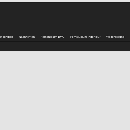
chschulen
Nachrichten
Fernstudium BWL
Fernstudium Ingenieur
Weiterbildung