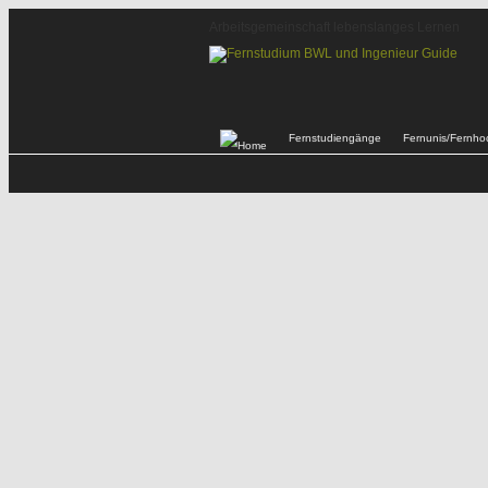
Arbeitsgemeinschaft lebenslanges Lernen
Fernstudiengänge
Fernunis/Fernho