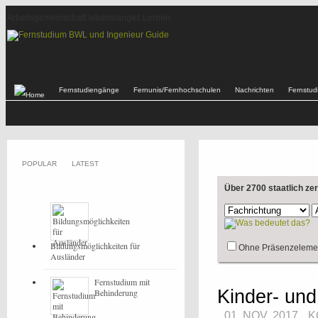
Arbeitsgemeinschaft lebenslanges Lernen
Fernstudiengänge
Fernunis/Fernhochschulen
Nachrichten
Fernstu
POPULAR
LATEST
Über 2700 staatlich ze
Bildungsmöglichkeiten für
Ohne Präsenzeleme
Ausländer
Fernstudium mit
Kinder- und
Behinderung
01. NOV, 2017
K