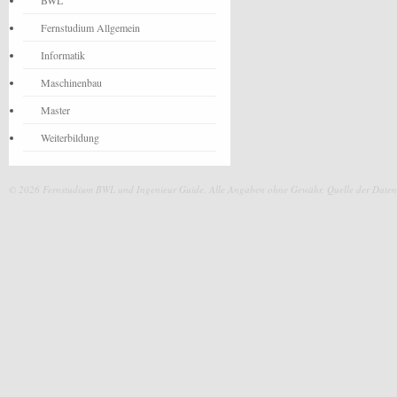
BWL
Fernstudium Allgemein
Informatik
Maschinenbau
Master
Weiterbildung
© 2026 Fernstudium BWL und Ingenieur Guide.
Alle Angaben ohne Gewähr. Quelle der Daten: