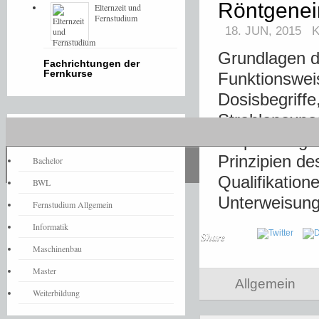
Röntgenei
Elternzeit und
Fernstudium
18. JUN, 2015
Grundlagen d
Fachrichtungen der
Fernkurse
Funktionswei
Dosisbegriffe
Strahlenexpo
Fernstudium-News
Empfehlungen
Prinzipien de
Bachelor
Qualifikation
BWL
Unterweisung
Fernstudium Allgemein
Informatik
Share
Maschinenbau
Master
Allgemein
Weiterbildung