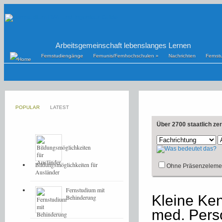
Arbeitsgemeinschaft lebenslanges Lernen
Fernstudiengänge
Fernunis/Fernhochschulen
»
Nachrichten
Fernst
POPULAR
LATEST
Über 2700 staatlich ze
Bildungsmöglichkeiten für
Ohne Präsenzeleme
Ausländer
Fernstudium mit
Kleine Kenn
Behinderung
med. Pers