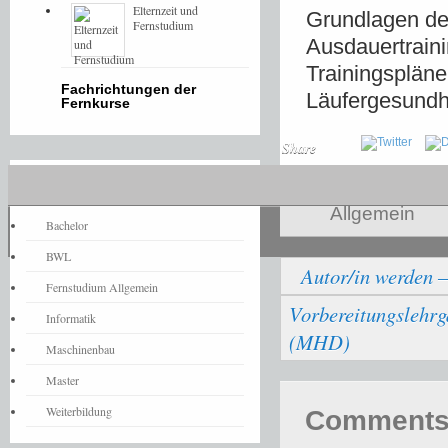
Elternzeit und
Grundlagen des
Fernstudium
Ausdauertrain
Trainingsplän
Fachrichtungen der
Läufergesundh
Fernkurse
Share
Fernstudium-News
Allgemein
Bachelor
BWL
Autor/in werden –
Fernstudium Allgemein
Vorbereitungslehrga
Informatik
(MHD)
Maschinenbau
Master
Weiterbildung
Comments 