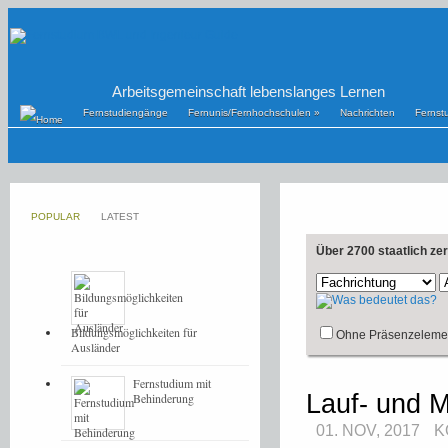
Arbeitsgemeinschaft lebenslanges Lernen
Fernstudiengänge
Fernunis/Fernhochschulen
»
Nachrichten
Fernst
POPULAR
LATEST
Über 2700 staatlich ze
Bildungsmöglichkeiten für
Ohne Präsenzeleme
Ausländer
Fernstudium mit
Lauf- und M
Behinderung
01. NOV, 2017
K