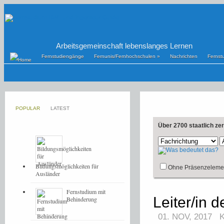
Arbeitsgemeinschaft lebenslanges Lernen
Fernstudiengänge
Fernunis/Fernhochschulen
»
Nachrichten
Fernst
POPULAR
LATEST
Über 2700 staatlich ze
Bildungsmöglichkeiten für
Ohne Präsenzeleme
Ausländer
Fernstudium mit
Leiter/in 
Behinderung
01. NOV, 2017