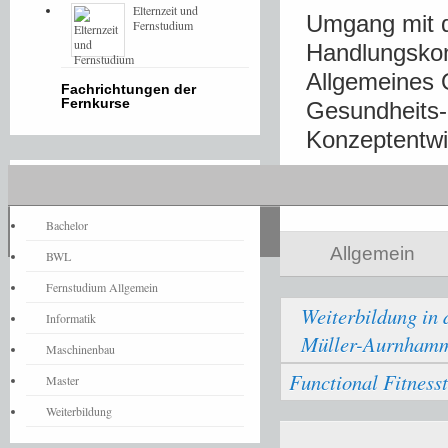
Elternzeit und
Umgang mit d
Fernstudium
Handlungskon
Allgemeines 
Fachrichtungen der
Fernkurse
Gesundheits-
Konzeptentwi
Fernstudium-News
Share
Bachelor
Allgemein
BWL
Fernstudium Allgemein
Weiterbildung in 
Informatik
Müller-Aurnham
Maschinenbau
Functional Fitnesst
Master
Weiterbildung