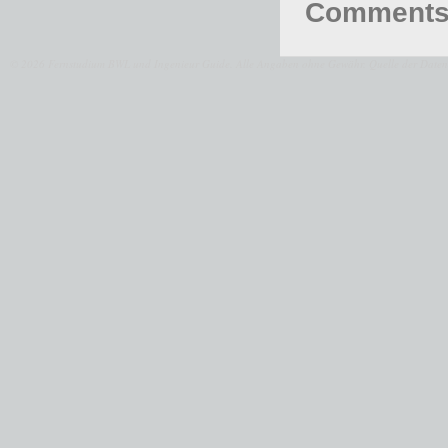
Comments 
© 2026 Fernstudium BWL und Ingenieur Guide.
Alle Angaben ohne Gewähr. Quelle der Daten: