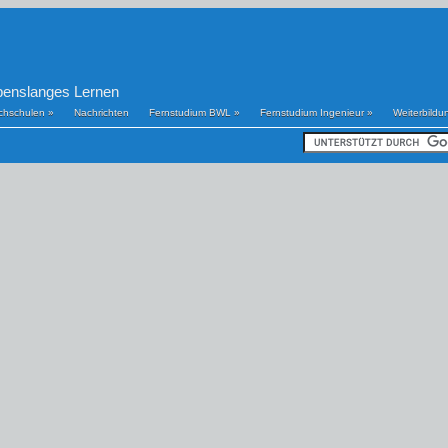
benslanges Lernen
chschulen
»
Nachrichten
Fernstudium BWL
»
Fernstudium Ingenieur
»
Weiterbildu