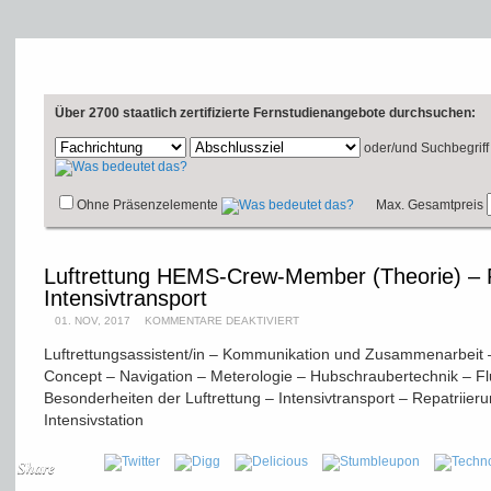
Über 2700 staatlich zertifizierte Fernstudienangebote durchsuchen:
oder/und
Suchbegriff
Ohne Präsenzelemente
Max. Gesamtpreis
Luftrettung HEMS-Crew-Member (Theorie) – R
Intensivtransport
01. NOV, 2017
KOMMENTARE DEAKTIVIERT
Luftrettungsassistent/in – Kommunikation und Zusammenarbeit –
Concept – Navigation – Meterologie – Hubschraubertechnik – Fl
Besonderheiten der Luftrettung – Intensivtransport – Repatriieru
Intensivstation
Share