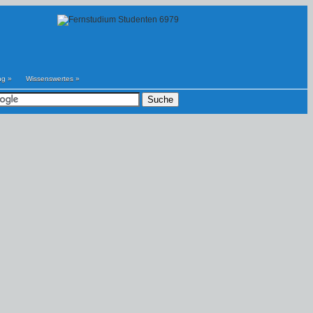
ng
»
Wissenswertes
»