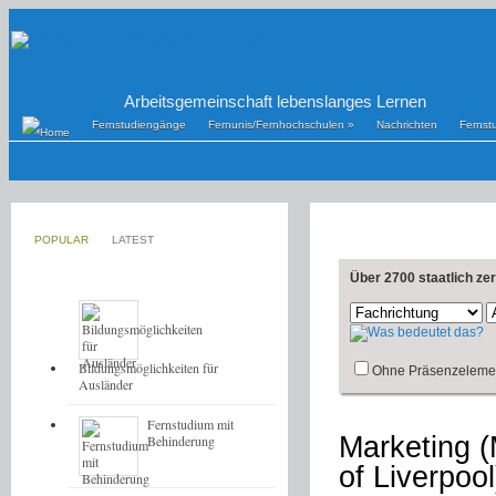
Arbeitsgemeinschaft lebenslanges Lernen
Fernstudiengänge
Fernunis/Fernhochschulen
»
Nachrichten
Fernst
POPULAR
LATEST
Über 2700 staatlich ze
Bildungsmöglichkeiten für
Ohne Präsenzeleme
Ausländer
Fernstudium mit
Marketing (
Behinderung
of Liverpool