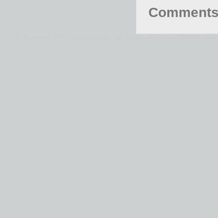
Comments 
© 2026 Fernstudium BWL und Ingenieur Guide.
Alle Angaben ohne Gewähr. Quelle der Daten: