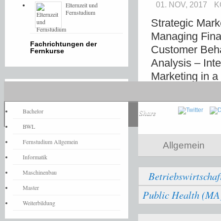
01. NOV, 2017
K
Elternzeit und
Fernstudium
Strategic Mar
Managing Fina
Fachrichtungen der
Customer Beha
Fernkurse
Analysis – In
Marketing in 
Dissertation
Fernstudium-News
Bachelor
Share
BWL
Fernstudium Allgemein
Allgemein
Informatik
Maschinenbau
Betriebswirtschaf
Master
Public Health (MA)
Weiterbildung