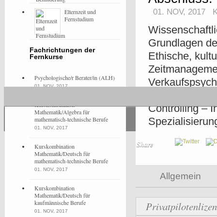
01. NOV, 2017
Elternzeit und
Fernstudium
Wissenschaftl
Grundlagen de
Fachrichtungen der
Ethische, kult
Fernkurse
Zeitmanagemen
Psychologische/r Berater/in (ALH)
Verkaufspsych
01. NOV, 2017
– Marketing-R
Kurskombination
Controlling – 
Mathematik/Algebra für
mathematisch-technische Berufe
Spezialisierun
01. NOV, 2017
Share
Kurskombination
Mathematik/Deutsch für
mathematisch-technische Berufe
01. NOV, 2017
Allgemein
Kurskombination
Mathematik/Deutsch für
kaufmännische Berufe
Privatpilotenliz
01. NOV, 2017