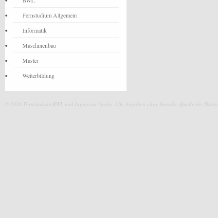
BWL
Fernstudium Allgemein
Informatik
Maschinenbau
Master
Weiterbildung
© 2026 Fernstudium BWL und Ingenieur Guide.
Alle Angaben ohne Gewähr. Quelle der Daten: