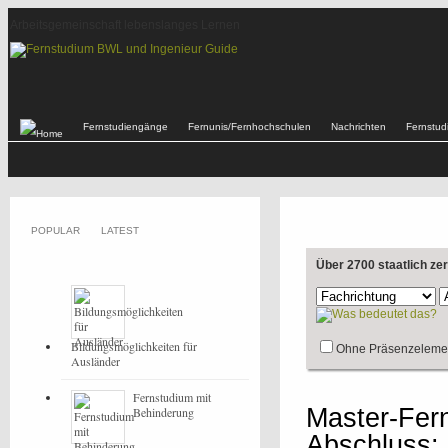
Arbeitsgemeinschaft lebenslanges Lernen
Fernstudiengänge
Fernunis/Fernhochschulen
Nachrichten
Fernstu
POPULAR
LATEST
Über 2700 staatlich ze
Bildungsmöglichkeiten für
Ohne Präsenzeleme
Ausländer
Fernstudium mit
Master-Fern
Behinderung
Abschluss: 