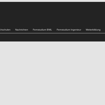
chschulen
Nachrichten
Fernstudium BWL
Fernstudium Ingenieur
Weiterbildung