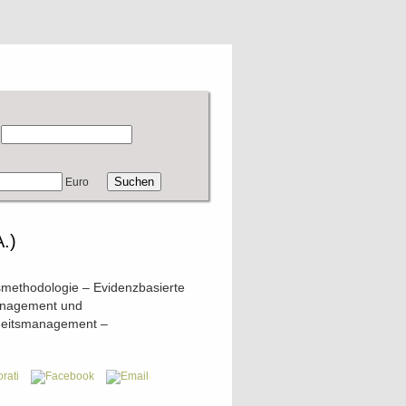
Euro
.)
smethodologie – Evidenzbasierte
anagement und
heitsmanagement –