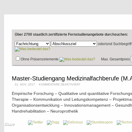
Über 2700 staatlich zertifizierte Fernstudienangebote durchsuchen:
oder/und
Suchbegriff
Ohne Präsenzelemente
Max. Gesamtpreis
Master-Studiengang Medizinalfachberufe (M.A
01. NOV, 2017
KOMMENTARE DEAKTIVIERT
Empirische Forschung – Qualitative und quantitative Forschung
Therapie – Kommunikation und Leitungskompetenz – Projektm
Organisationsentwicklung – Innovationsmanagement – Gesund
Handrehabilitation – Neuroprothetik
Share