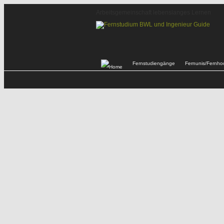
Arbeitsgemeinschaft lebenslanges Lernen
Fernstudiengänge
Fernunis/Fernho