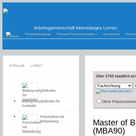
Arbeitsgemeinschaft lebenslanges Lernen
Fernstudiengänge
Fernunis/Fernhochschulen
»
Nachrichten
Fernst
POPULAR
LATEST
Über 2700 staatlich ze
Bildungsmöglichkeiten für
Ohne Präsenzeleme
Ausländer
Fernstudium mit
Master of B
Behinderung
(MBA90)