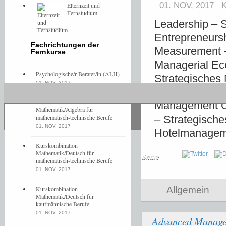
01. NOV, 2017
Elternzeit und
Fernstudium
Leadership – 
Entrepreneurs
Fachrichtungen der
Measurement 
Fernkurse
Managerial Ec
Psychologische/r Berater/in (ALH)
Strategisches 
01. NOV, 2017
Controlling 
Kurskombination
Management Co
Mathematik/Algebra für
mathematisch-technische Berufe
– Strategisch
01. NOV, 2017
Hotelmanagem
Kurskombination
Mathematik/Deutsch für
Share
mathematisch-technische Berufe
01. NOV, 2017
Kurskombination
Allgemein
Mathematik/Deutsch für
kaufmännische Berufe
01. NOV, 2017
Advanced Manage