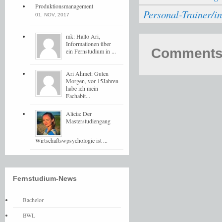
Produktionsmanagement
Personal-Trainer/i
01. NOV, 2017
mk: Hallo Ari,
Informationen über
Comments 
ein Fernstudium in ...
Ari Ahmet: Guten
Morgen, vor 15Jahren
habe ich mein
Fachabit...
Alicia: Der
Masterstudiengang
Wirtschaftswpsychologie ist ...
Fernstudium-News
Bachelor
BWL