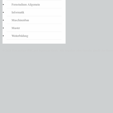
Fernstudium Allgemein
Informatik
Maschinenbau
Master
Weiterbildung
© 2026 Fernstudium BWL und Ingenieur Guide.
Alle Angaben ohne Gewähr. Quelle der Daten: