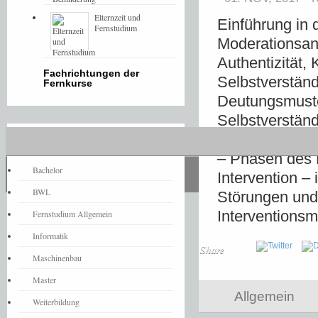
Elternzeit und
Einführung in 
Fernstudium
Moderationsan
Authentizität
Fachrichtungen der
Selbstverstän
Fernkurse
Deutungsmuste
Selbstverstän
Parteien, Ver
Fernstudium-News
– Phasen des 
Bachelor
Intervention –
BWL
Störungen und
Interventionsm
Fernstudium Allgemein
Informatik
Share
Maschinenbau
Master
Allgemein
Weiterbildung