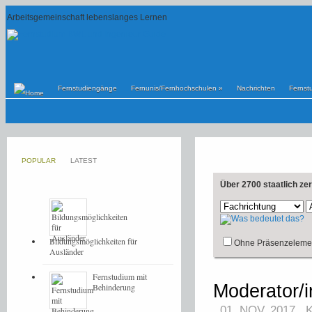
Arbeitsgemeinschaft lebenslanges Lernen
Fernstudiengänge
Fernunis/Fernhochschulen
»
Nachrichten
Fernst
POPULAR
LATEST
Über 2700 staatlich ze
Bildungsmöglichkeiten für
Ohne Präsenzeleme
Ausländer
Fernstudium mit
Moderator/i
Behinderung
01. NOV, 2017