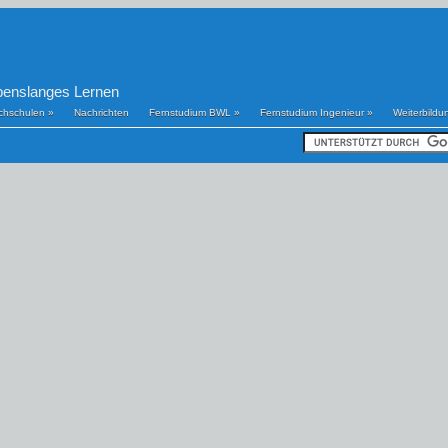
benslanges Lernen
chschulen
»
Nachrichten
Fernstudium BWL
»
Fernstudium Ingenieur
»
Weiterbildu