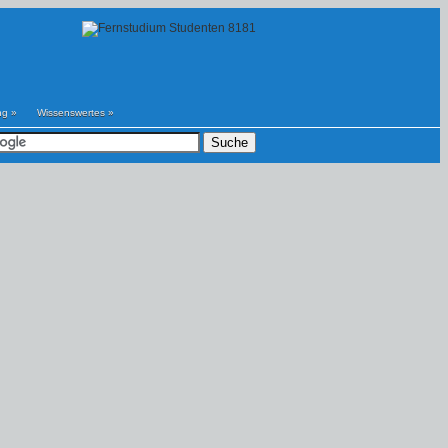
ng
»
Wissenswertes
»