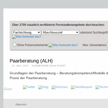
Über 2700 staatlich zertifizierte Fernstudienangebote durchsuchen:
oder/und
Suchbegriff
Ohne Präsenzelemente
Max. Gesamtpreis
Paarberatung (ALH)
01. NOV, 2017
KOMMENTARE DEAKTIVIERT
Grundlagen der Paarberatung – Beratungskompetenz/Modelle d
Praxis der Paarberatung
Share
Allgemein