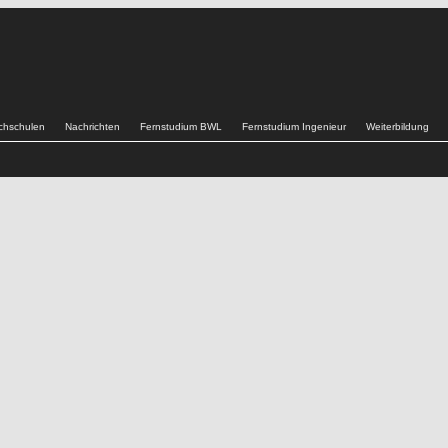
chschulen
Nachrichten
Fernstudium BWL
Fernstudium Ingenieur
Weiterbildung