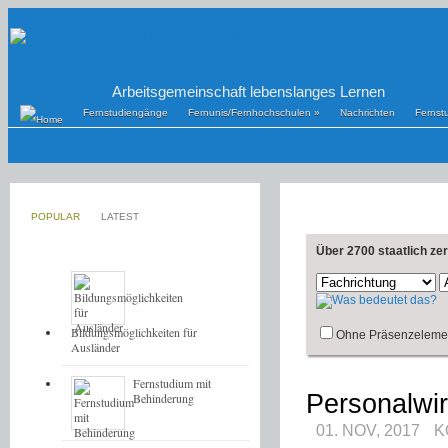
Arbeitsgemeinschaft lebenslanges Lernen
Fernstudiengänge
Fernunis/Fernhochschulen
»
Nachrichten
Fernst
POPULAR
LATEST
Über 2700 staatlich ze
Bildungsmöglichkeiten für
Ohne Präsenzeleme
Ausländer
Fernstudium mit
Personalwi
Behinderung
01. NOV, 2017
K