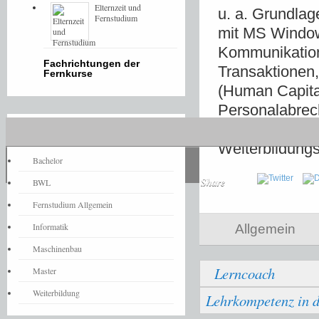
Elternzeit und
u. a. Grundla
Fernstudium
mit MS Windo
Kommunikation
Fachrichtungen der
Transaktione
Fernkurse
(Human Capita
Personalabrech
Personalentwi
Fernstudium-News
Weiterbildung
Bachelor
Share
BWL
Fernstudium Allgemein
Informatik
Allgemein
Maschinenbau
Lerncoach
Master
Weiterbildung
Lehrkompetenz in 