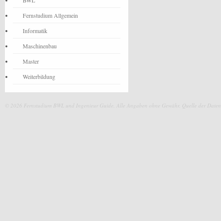
BWL
Fernstudium Allgemein
Informatik
Maschinenbau
Master
Weiterbildung
© 2026 Fernstudium BWL und Ingenieur Guide.
Alle Angaben ohne Gewähr. Quelle der Daten: