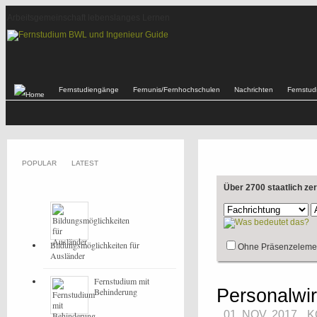
Arbeitsgemeinschaft lebenslanges Lernen
Fernstudiengänge
Fernunis/Fernhochschulen
Nachrichten
Fernstu
POPULAR
LATEST
Über 2700 staatlich ze
Bildungsmöglichkeiten für
Ohne Präsenzeleme
Ausländer
Fernstudium mit
Personalwi
Behinderung
01. NOV, 2017
K