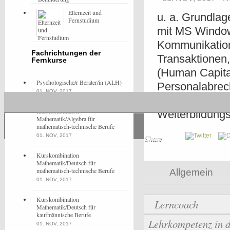
Elternzeit und
u. a. Grundla
Fernstudium
mit MS Windo
Kommunikation
Fachrichtungen der
Transaktione
Fernkurse
(Human Capita
Psychologische/r Berater/in (ALH)
Personalabrech
01. NOV, 2017
Personalentwi
Kurskombination
Weiterbildung
Mathematik/Algebra für
mathematisch-technische Berufe
01. NOV, 2017
Share
Kurskombination
Mathematik/Deutsch für
mathematisch-technische Berufe
Allgemein
01. NOV, 2017
Kurskombination
Lerncoach
Mathematik/Deutsch für
kaufmännische Berufe
Lehrkompetenz in 
01. NOV, 2017