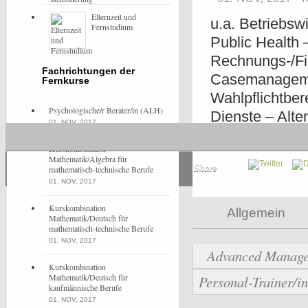
Elternzeit und
u.a. Betriebsw
Fernstudium
Public Health 
Rechnungs-/F
Fachrichtungen der
Casemanageme
Fernkurse
Wahlpflichtbe
Psychologische/r Berater/in (ALH)
Dienste – Alte
01. NOV, 2017
Care – Consul
Kurskombination
Mathematik/Algebra für
Share
mathematisch-technische Berufe
01. NOV, 2017
Kurskombination
Allgemein
Mathematik/Deutsch für
mathematisch-technische Berufe
01. NOV, 2017
Advanced Manage
Kurskombination
Mathematik/Deutsch für
Personal-Trainer/i
kaufmännische Berufe
01. NOV, 2017