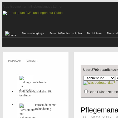
Arbeitsgemeinschaft lebenslanges Lernen
Fernstudiengänge
Fernunis/Fernhochschulen
Nachrichten
Fernstu
POPULAR
LATEST
Über 2700 staatlich ze
Bildungsmöglichkeiten für
Ohne Präsenzeleme
Ausländer
Fernstudium mit
Pflegemana
Behinderung
01. NOV, 2017