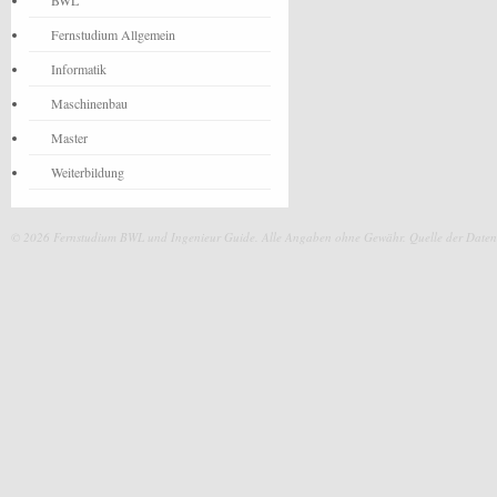
BWL
Fernstudium Allgemein
Informatik
Maschinenbau
Master
Weiterbildung
© 2026 Fernstudium BWL und Ingenieur Guide.
Alle Angaben ohne Gewähr. Quelle der Daten: