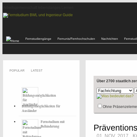
Arbeitsgemeinschaft lebenslanges Lernen
Fernstudiengänge
Fernunis/Fernhochschulen
Nachrichten
Fernstu
POPULAR
LATEST
Über 2700 staatlich ze
Bildungsmöglichkeiten für
Ohne Präsenzeleme
Ausländer
Fernstudium mit
Präventions
Behinderung
01. NOV, 2017
K