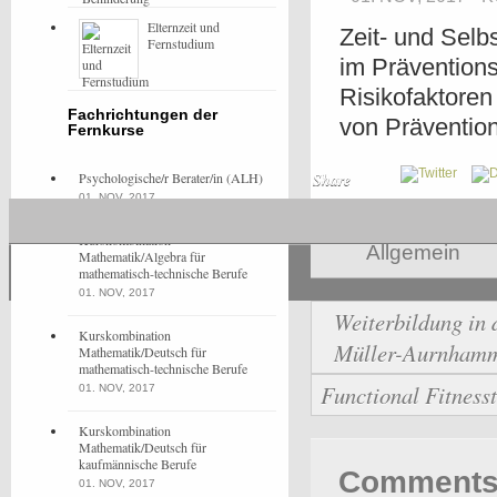
Elternzeit und
Zeit- und Sel
Fernstudium
im Prävention
Risikofaktore
Fachrichtungen der
von Prävention
Fernkurse
Psychologische/r Berater/in (ALH)
Share
01. NOV, 2017
Kurskombination
Allgemein
Mathematik/Algebra für
mathematisch-technische Berufe
01. NOV, 2017
Weiterbildung in 
Kurskombination
Müller-Aurnham
Mathematik/Deutsch für
mathematisch-technische Berufe
Functional Fitnesst
01. NOV, 2017
Kurskombination
Mathematik/Deutsch für
kaufmännische Berufe
Comments 
01. NOV, 2017