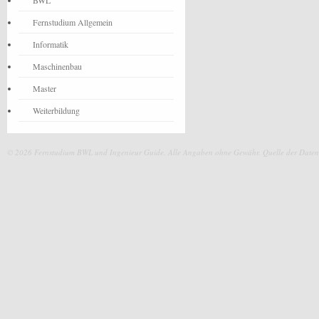
BWL
Fernstudium Allgemein
Informatik
Maschinenbau
Master
Weiterbildung
© 2026 Fernstudium BWL und Ingenieur Guide.
Alle Angaben ohne Gewähr. Quelle der Daten: