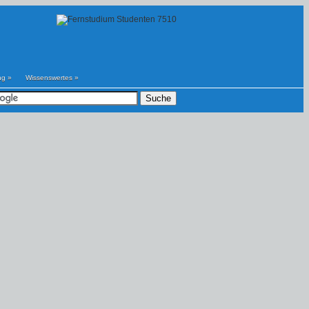
ng
»
Wissenswertes
»