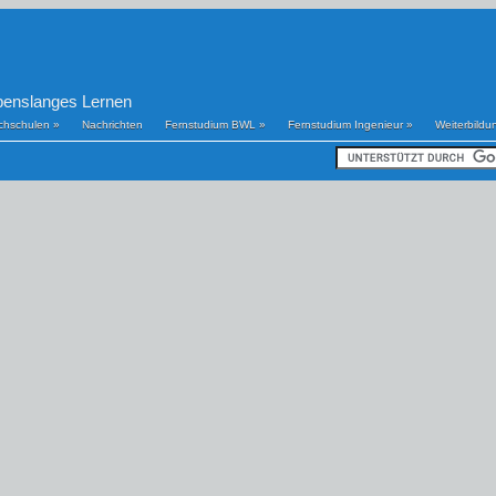
benslanges Lernen
chschulen
»
Nachrichten
Fernstudium BWL
»
Fernstudium Ingenieur
»
Weiterbildu