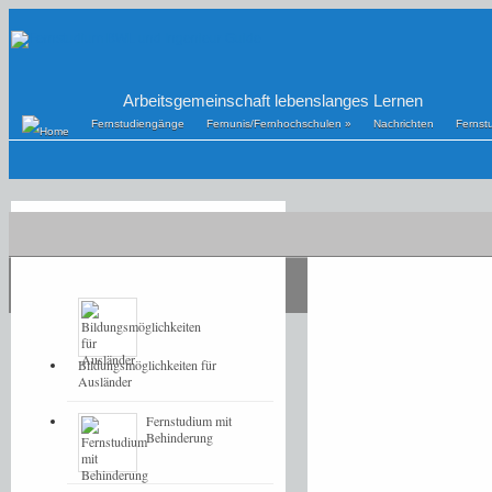
Arbeitsgemeinschaft lebenslanges Lernen
Fernstudiengänge
Fernunis/Fernhochschulen
»
Nachrichten
Fernst
POPULAR
LATEST
Bildungsmöglichkeiten für
Ausländer
Fernstudium mit
Behinderung