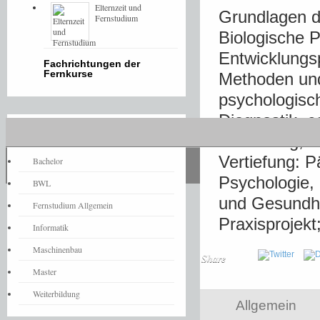
Elternzeit und
Grundlagen d
Fernstudium
Biologische P
Entwicklungsp
Fachrichtungen der
Fernkurse
Methoden und
psychologisc
Diagnostik, c
Fernstudium-News
Forschung; 
Vertiefung: P
Bachelor
Psychologie, 
BWL
und Gesundh
Fernstudium Allgemein
Praxisprojekt
Informatik
Maschinenbau
Share
Master
Weiterbildung
Allgemein