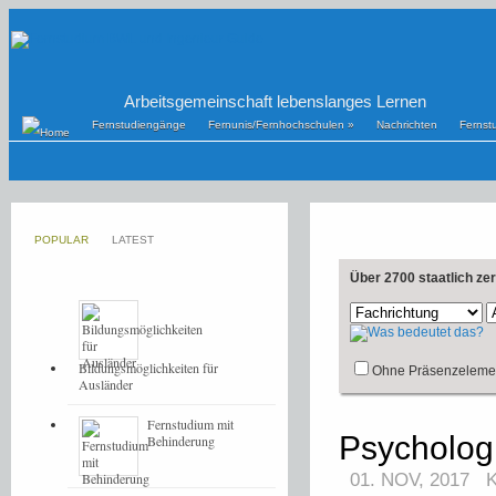
Arbeitsgemeinschaft lebenslanges Lernen
Fernstudiengänge
Fernunis/Fernhochschulen
»
Nachrichten
Fernst
POPULAR
LATEST
Über 2700 staatlich ze
Bildungsmöglichkeiten für
Ohne Präsenzeleme
Ausländer
Fernstudium mit
Psychologi
Behinderung
01. NOV, 2017