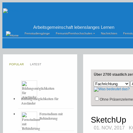
Arbeitsgemeinschaft lebenslanges Lernen
Fernstudiengänge
Fernunis/Fernhochschulen
»
Nachrichten
Fernst
POPULAR
LATEST
Über 2700 staatlich ze
Bildungsmöglichkeiten für
Ohne Präsenzeleme
Ausländer
Fernstudium mit
SketchUp
Behinderung
01. NOV, 2017
K