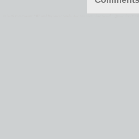
© 2026 Fernstudium BWL und Ingenieur Guide.
Alle Angaben ohne Gewähr. Quelle der Daten: