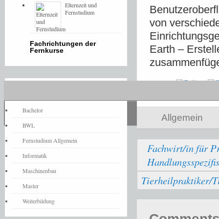
Elternzeit und
Benutzeroberfl
Fernstudium
von verschied
Einrichtungsg
Fachrichtungen der
Earth – Erstel
Fernkurse
zusammenfügen
Share
Fernstudium-News
Bachelor
Allgemein
BWL
Fernstudium Allgemein
Fachwirt/in für 
Informatik
Handlungsspezifis
Maschinenbau
Tierheilpraktiker/T
Master
Weiterbildung
Comments 