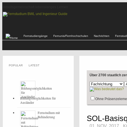
Arbeitsgemeinschaft lebenslanges Lernen
Fernstudiengänge
Fernunis/Fernhochschulen
Nachrichten
Fernstu
POPULAR
LATEST
Über 2700 staatlich ze
Bildungsmöglichkeiten für
Ohne Präsenzeleme
Ausländer
Fernstudium mit
SOL-Basisqu
Behinderung
01. NOV, 2017
K