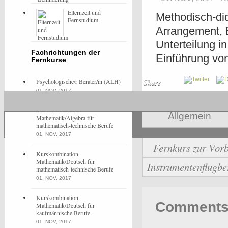
Elternzeit und
Methodisch-did
Fernstudium
Arrangement, E
Unterteilung 
Fachrichtungen der
Einführung vo
Fernkurse
Psychologische/r Berater/in (ALH)
Share
01. NOV, 2017
Kurskombination
Allgemein
Mathematik/Algebra für
mathematisch-technische Berufe
01. NOV, 2017
Fernkurs zur Vorb
Kurskombination
Mathematik/Deutsch für
Instrumentenflugb
mathematisch-technische Berufe
01. NOV, 2017
Kurskombination
Comments 
Mathematik/Deutsch für
kaufmännische Berufe
01. NOV, 2017