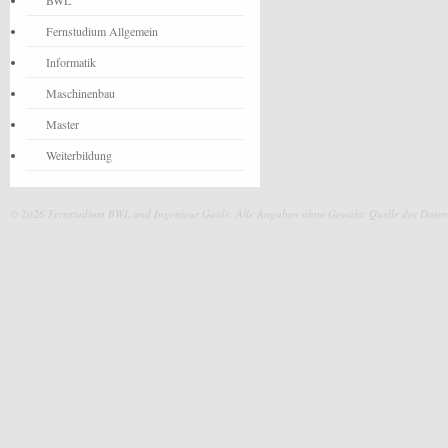
BWL
Fernstudium Allgemein
Informatik
Maschinenbau
Master
Weiterbildung
© 2026 Fernstudium BWL und Ingenieur Guide.
Alle Angaben ohne Gewähr. Quelle der Daten: