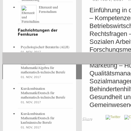
Elternzeit und
Einführung in 
Fernstudium
– Kompetenzen
Betriebswirtsc
Fachrichtungen der
Rechtsfragen 
Fernkurse
Sozialen Arbei
Psychologische/r Berater/in (ALH)
Forschungsmeth
01. NOV, 2017
Zivilgesellsc
Kurskombination
Marketing – H
Mathematik/Algebra für
mathematisch-technische Berufe
Qualitätsmana
01. NOV, 2017
Sozialmanagem
Behindertenhil
Kurskombination
Mathematik/Deutsch für
Gesundheit und
mathematisch-technische Berufe
01. NOV, 2017
Gemeinwesenen
Kurskombination
Mathematik/Deutsch für
Share
kaufmännische Berufe
01. NOV, 2017