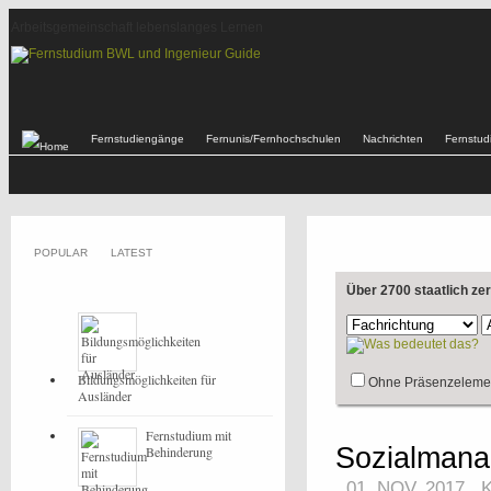
Arbeitsgemeinschaft lebenslanges Lernen
Fernstudiengänge
Fernunis/Fernhochschulen
Nachrichten
Fernstu
POPULAR
LATEST
Über 2700 staatlich ze
Bildungsmöglichkeiten für
Ohne Präsenzeleme
Ausländer
Fernstudium mit
Sozialmana
Behinderung
01. NOV, 2017