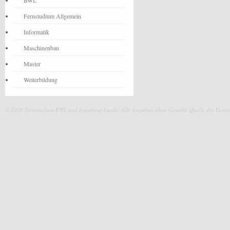
BWL
Fernstudium Allgemein
Informatik
Maschinenbau
Master
Weiterbildung
© 2026 Fernstudium BWL und Ingenieur Guide.
Alle Angaben ohne Gewähr. Quelle der Daten: