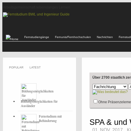
Arbeitsgemeinschaft lebenslanges Lernen
Fernstudiengänge
Fernunis/Fernhochschulen
Nachrichten
Fernstu
POPULAR
LATEST
Über 2700 staatlich ze
Bildungsmöglichkeiten für
Ohne Präsenzeleme
Ausländer
Fernstudium mit
SPA & und 
Behinderung
01. NOV, 2017
K