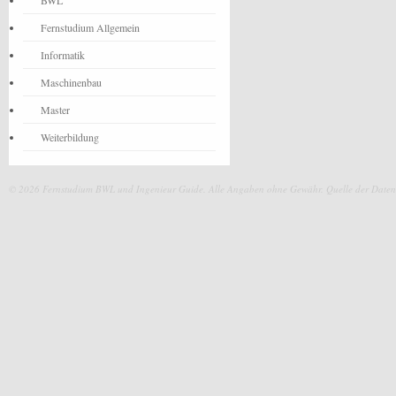
BWL
Fernstudium Allgemein
Informatik
Maschinenbau
Master
Weiterbildung
© 2026 Fernstudium BWL und Ingenieur Guide.
Alle Angaben ohne Gewähr. Quelle der Daten: