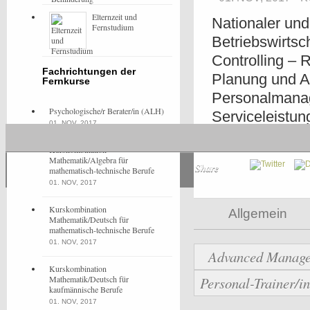
Elternzeit und
Nationaler und
Fernstudium
Betriebswirtsc
Controlling – 
Fachrichtungen der
Planung und A
Fernkurse
Personalmana
Psychologische/r Berater/in (ALH)
Serviceleistun
01. NOV, 2017
Businessplans
Kurskombination
Mathematik/Algebra für
Share
mathematisch-technische Berufe
01. NOV, 2017
Kurskombination
Allgemein
Mathematik/Deutsch für
mathematisch-technische Berufe
01. NOV, 2017
Advanced Manage
Kurskombination
Mathematik/Deutsch für
Personal-Trainer/i
kaufmännische Berufe
01. NOV, 2017