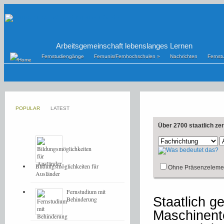
Arbeitsgemeinschaft lebenslanges Lernen
Fernstudiengänge
Fernunis/Fernhochschulen
»
Nachrichten
Fernst
POPULAR
LATEST
Über 2700 staatlich ze
Bildungsmöglichkeiten für
Ohne Präsenzeleme
Ausländer
Fernstudium mit
Staatlich g
Behinderung
Maschinent