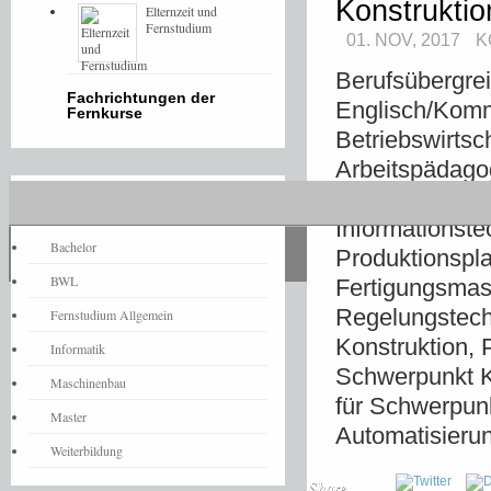
Konstruktio
Elternzeit und
Fernstudium
01. NOV, 2017
K
Berufsübergre
Fachrichtungen der
Englisch/Kommu
Fernkurse
Betriebswirtsc
Arbeitspädago
Berufsbezogen
Fernstudium-News
Informationst
Bachelor
Produktionspl
BWL
Fertigungsmas
Regelungstech
Fernstudium Allgemein
Konstruktion, 
Informatik
Schwerpunkt Ko
Maschinenbau
für Schwerpun
Master
Automatisierun
Weiterbildung
Share