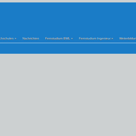
chschulen
»
Nachrichten
Fernstudium BWL
»
Fernstudium Ingenieur
»
Weiterbildu