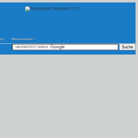
ng
»
Wissenswertes
»