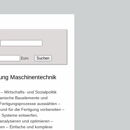
Euro
htung Maschinentechnik
 Wirtschafts- und Sozialpolitik
hanische Bauelemente und
 Fertigungsprozesse auswählen –
nd für die Fertigung vorbereiten –
d Systeme entwerfen,
nalysieren und optimieren –
eren – Einfache und komplexe