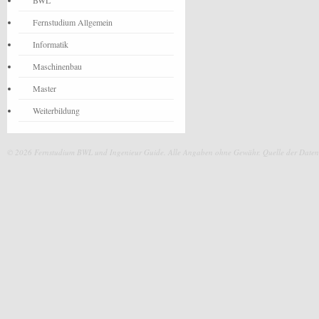
BWL
Fernstudium Allgemein
Informatik
Maschinenbau
Master
Weiterbildung
© 2026 Fernstudium BWL und Ingenieur Guide.
Alle Angaben ohne Gewähr. Quelle der Daten: