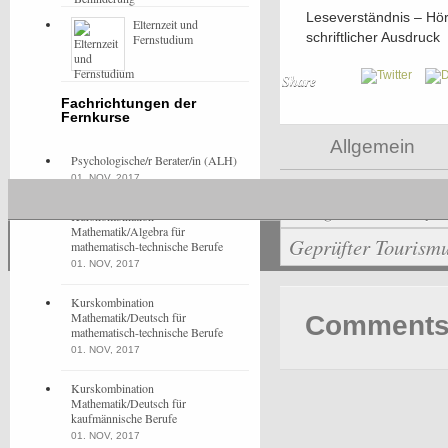
Leseverständnis – Hör
Elternzeit und
schriftlicher Ausdruck
Fernstudium
Share
Fachrichtungen der
Fernkurse
Allgemein
Psychologische/r Berater/in (ALH)
01. NOV, 2017
Angewandte Psycho
Kurskombination
Mathematik/Algebra für
Geprüfter Tourismu
mathematisch-technische Berufe
01. NOV, 2017
Kurskombination
Mathematik/Deutsch für
Comments 
mathematisch-technische Berufe
01. NOV, 2017
Kurskombination
Mathematik/Deutsch für
kaufmännische Berufe
01. NOV, 2017