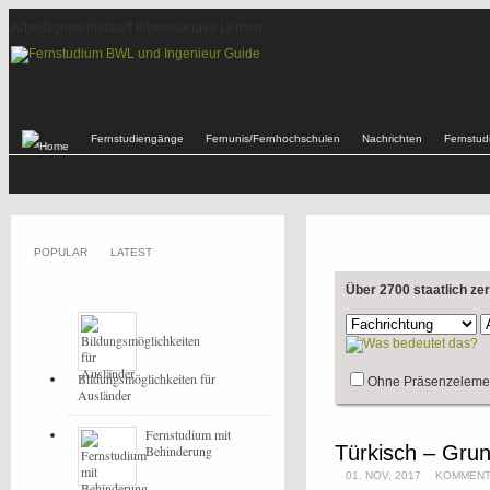
Arbeitsgemeinschaft lebenslanges Lernen
Fernstudiengänge
Fernunis/Fernhochschulen
Nachrichten
Fernstu
POPULAR
LATEST
Über 2700 staatlich ze
Bildungsmöglichkeiten für
Ohne Präsenzeleme
Ausländer
Fernstudium mit
Türkisch – Gru
Behinderung
01. NOV, 2017
KOMMENT