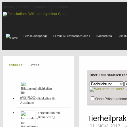
Arbeitsgemeinschaft lebenslanges Lernen
Fernstudiengänge
Fernunis/Fernhochschulen
»
Nachrichten
Fernst
POPULAR
LATEST
Über 2700 staatlich ze
Bildungsmöglichkeiten für
Ohne Präsenzeleme
Ausländer
Fernstudium mit
Tierheilprak
Behinderung
01. NOV, 2017