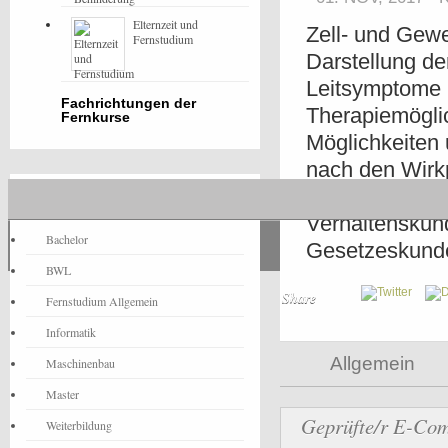
Elternzeit und
Zell- und Gewe
Fernstudium
Darstellung de
Leitsymptome 
Fachrichtungen der
Therapiemögli
Fernkurse
Möglichkeiten
nach den Wirk
der Bach-Blüte
Fernstudium-News
Verhaltenskund
Bachelor
Gesetzeskund
BWL
Share
Fernstudium Allgemein
Informatik
Allgemein
Maschinenbau
Master
Geprüfte/r E-Co
Weiterbildung