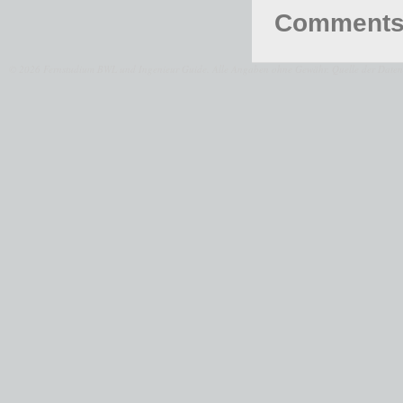
Comments 
© 2026 Fernstudium BWL und Ingenieur Guide.
Alle Angaben ohne Gewähr. Quelle der Daten: