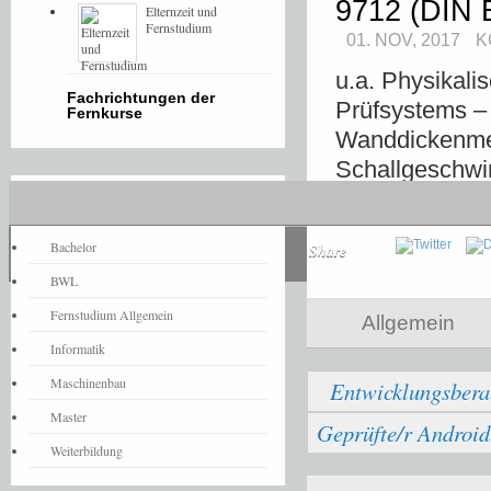
9712 (DIN 
Elternzeit und
Fernstudium
01. NOV, 2017
K
u.a. Physikali
Fachrichtungen der
Prüfsystems 
Fernkurse
Wanddickenme
Schallgeschwi
Unregelmäßigk
Fernstudium-News
Bachelor
Share
BWL
Fernstudium Allgemein
Allgemein
Informatik
Maschinenbau
Entwicklungsbera
Master
Geprüfte/r Androi
Weiterbildung