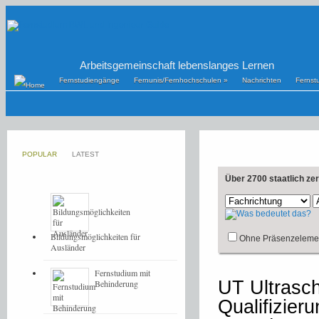
Arbeitsgemeinschaft lebenslanges Lernen
Fernstudiengänge
Fernunis/Fernhochschulen
»
Nachrichten
Fernst
POPULAR
LATEST
Über 2700 staatlich ze
Bildungsmöglichkeiten für
Ohne Präsenzeleme
Ausländer
Fernstudium mit
UT Ultrasch
Behinderung
Qualifizier