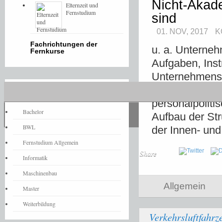
Nicht-Akade
Elternzeit und
Fernstudium
sind
01. NOV, 2017
K
Fachrichtungen der
u. a. Unterneh
Fernkurse
Aufgaben, Inst
Unternehmensku
Personal: Pers
Fernstudium-News
personalpoliti
Bachelor
Aufbau der Str
BWL
der Innen- un
Fernstudium Allgemein
Share
Informatik
Maschinenbau
Allgemein
Master
Weiterbildung
Verkehrsluftfahr