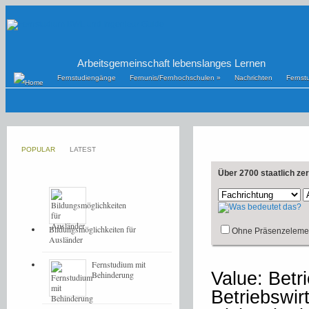
Arbeitsgemeinschaft lebenslanges Lernen
Fernstudiengänge
Fernunis/Fernhochschulen
»
Nachrichten
Fernst
POPULAR
LATEST
Über 2700 staatlich ze
Bildungsmöglichkeiten für
Ohne Präsenzeleme
Ausländer
Fernstudium mit
Value: Betri
Behinderung
Betriebswir