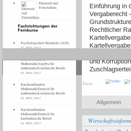
Elternzeit und
Einführung in 
Fernstudium
Vergaberecht 
Grundstrukture
Fachrichtungen der
Rechtlicher R
Fernkurse
Kartellvergab
Psychologische/r Berater/in (ALH)
Kartellvergab
01. NOV, 2017
Vergabeverfah
Kurskombination
und Korruptio
Mathematik/Algebra für
mathematisch-technische Berufe
Zuschlagsertei
01. NOV, 2017
Share
Kurskombination
Mathematik/Deutsch für
mathematisch-technische Berufe
01. NOV, 2017
Allgemein
Kurskombination
Mathematik/Deutsch für
kaufmännische Berufe
Wirtschaftsinform
01. NOV, 2017