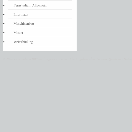
Fernstudium Allgemein
Informatik
Maschinenbau
Master
Weiterbildung
© 2026 Fernstudium BWL und Ingenieur Guide.
Alle Angaben ohne Gewähr. Quelle der Daten: