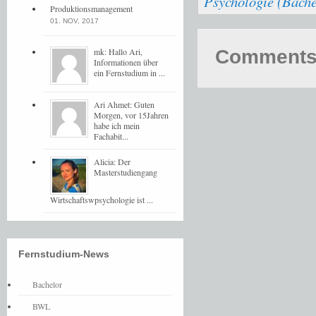
Psychologie (Bachel
Produktionsmanagement
01. NOV, 2017
mk: Hallo Ari,
Comments 
Informationen über
ein Fernstudium in ...
Ari Ahmet: Guten
Morgen, vor 15Jahren
habe ich mein
Fachabit...
Alicia: Der
Masterstudiengang
Wirtschaftswpsychologie ist ...
Fernstudium-News
Bachelor
BWL