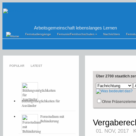
Arbeitsgemeinschaft lebenslanges Lernen
Fernstudiengänge
Fernunis/Fernhochschulen
»
Nachrichten
Fernst
POPULAR
LATEST
Über 2700 staatlich ze
Bildungsmöglichkeiten für
Ohne Präsenzeleme
Ausländer
Fernstudium mit
Vergaberec
Behinderung
01. NOV, 2017