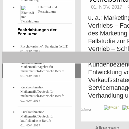
01. NOV, 2017
Elternzeit und
Fernstudium
u. a.: Marketi
Vertriebs – Fa
Fachrichtungen der
des Marketing
Fernkurse
Fallstudie zur
Psychologische/r Berater/in (ALH)
Vertrieb – Sc
01. NOV, 2017
Verkaufscontro
Kurskombination
Kundenbeziehun
Mathematik/Algebra für
mathematisch-technische Berufe
Entwicklung vo
01. NOV, 2017
Verkaufsstrat
Servicemanage
Kurskombination
Mathematik/Deutsch für
Verhandlung u
mathematisch-technische Berufe
01. NOV, 2017
Share
Kurskombination
Mathematik/Deutsch für
kaufmännische Berufe
01. NOV, 2017
Allgemein