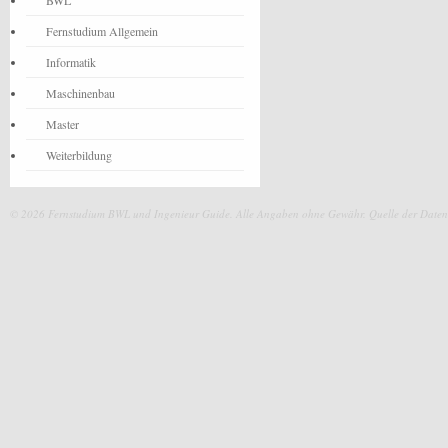
BWL
Fernstudium Allgemein
Informatik
Maschinenbau
Master
Weiterbildung
© 2026 Fernstudium BWL und Ingenieur Guide.
Alle Angaben ohne Gewähr. Quelle der Daten: