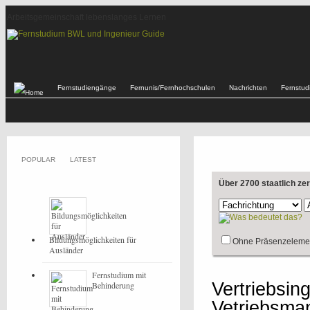
Arbeitsgemeinschaft lebenslanges Lernen
Fernstudiengänge
Fernunis/Fernhochschulen
Nachrichten
Fernstu
POPULAR
LATEST
Über 2700 staatlich ze
Bildungsmöglichkeiten für
Ohne Präsenzeleme
Ausländer
Fernstudium mit
Vertriebsin
Behinderung
Vetriebsman