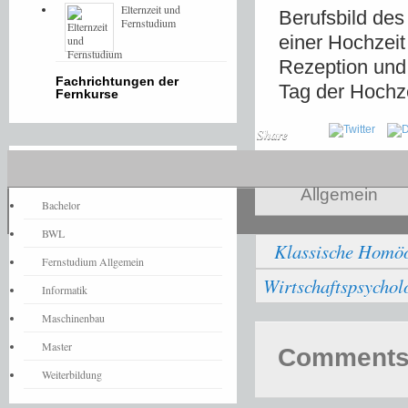
Elternzeit und
Berufsbild de
Fernstudium
einer Hochzeit
Rezeption und 
Fachrichtungen der
Tag der Hochze
Fernkurse
Share
Fernstudium-News
Allgemein
Bachelor
BWL
Klassische Homöo
Fernstudium Allgemein
Wirtschaftspsycholo
Informatik
Maschinenbau
Master
Comments 
Weiterbildung