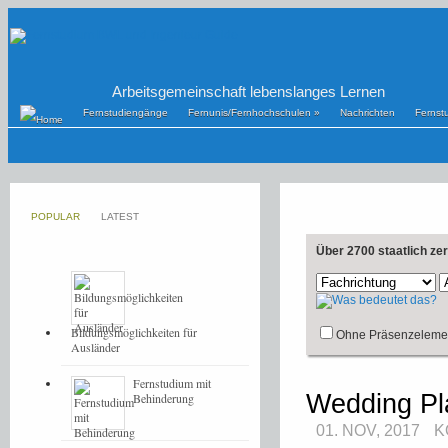
Arbeitsgemeinschaft lebenslanges Lernen
Fernstudiengänge
Fernunis/Fernhochschulen
»
Nachrichten
Fernst
POPULAR
LATEST
Über 2700 staatlich ze
Bildungsmöglichkeiten für
Ohne Präsenzeleme
Ausländer
Fernstudium mit
Wedding Pl
Behinderung
01. NOV, 2017
K