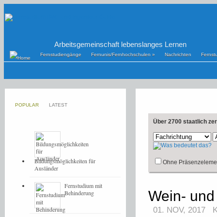
Arbeitsgemeinschaft lebenslanges Lernen
Fernstudiengänge
Fernunis/Fernhochschulen
»
Nachrichten
Fernst
POPULAR
LATEST
Über 2700 staatlich ze
Bildungsmöglichkeiten für
Ohne Präsenzeleme
Ausländer
Fernstudium mit
Wein- und
Behinderung
01. NOV, 2017