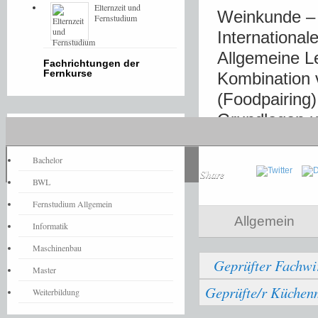
Elternzeit und
Weinkunde – 
Fernstudium
Internationa
Allgemeine L
Fachrichtungen der
Fernkurse
Kombination 
(Foodpairing
Grundlagen u
Fernstudium-News
Moderation/P
Bachelor
Share
BWL
Fernstudium Allgemein
Allgemein
Informatik
Maschinenbau
Geprüfter Fachwi
Master
Geprüfte/r Küchenm
Weiterbildung